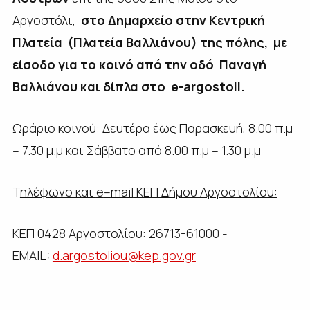
Αργοστόλι,
στο Δημαρχείο στην Κεντρική
Πλατεία (Πλατεία Βαλλιάνου) της πόλης, με
είσοδο για το κοινό από την οδό Παναγή
Βαλλιάνου και δίπλα στο e-argostoli.
Ωράριο κοινού:
Δευτέρα έως Παρασκευή, 8.00 π.μ
– 7.30 μ.μ και Σάββατο από 8.00 π.μ – 1.30 μ.μ
Τ
ηλέφωνο και
e
–
mail
ΚΕΠ Δήμου Αργοστολίου:
ΚΕΠ 0428 Αργοστολίου: 26713-61000 -
EMAIL:
d.argostoliou@kep.gov.gr