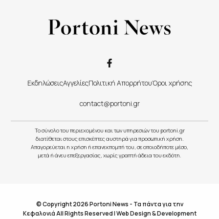
Εκδηλώσεις
Αγγελίες
Πολιτική Απορρήτου
Όροι χρήσης
contact@portoni.gr
Το σύνολο του περιεχομένου και των υπηρεσιών του portoni.gr
διατίθεται στους επισκέπτες αυστηρά για προσωπική χρήση.
Απαγορεύεται η χρήση ή επανεκπομπή του, σε οποιοδήποτε μέσο,
μετά ή άνευ επεξεργασίας, χωρίς γραπτή άδεια του εκδότη.
© Copyright 2026 Portoni News - Τα πάντα για την
Κεφαλονιά All Rights Reserved |
Web Design & Development