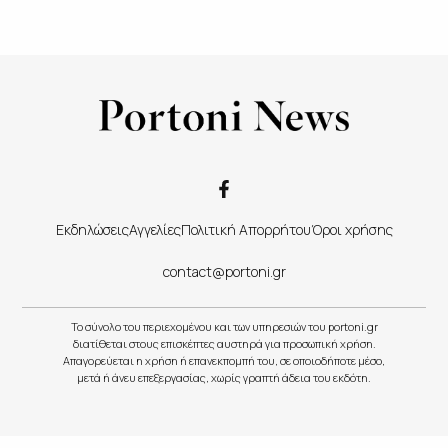
Εκδηλώσεις
Αγγελίες
Πολιτική Απορρήτου
Όροι χρήσης
contact@portoni.gr
Το σύνολο του περιεχομένου και των υπηρεσιών του portoni.gr
διατίθεται στους επισκέπτες αυστηρά για προσωπική χρήση.
Απαγορεύεται η χρήση ή επανεκπομπή του, σε οποιοδήποτε μέσο,
μετά ή άνευ επεξεργασίας, χωρίς γραπτή άδεια του εκδότη.