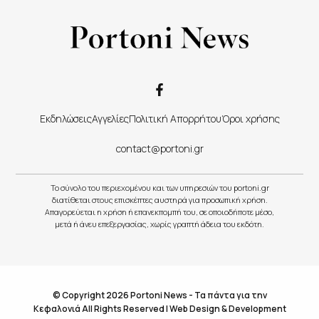
Εκδηλώσεις
Αγγελίες
Πολιτική Απορρήτου
Όροι χρήσης
contact@portoni.gr
Το σύνολο του περιεχομένου και των υπηρεσιών του portoni.gr
διατίθεται στους επισκέπτες αυστηρά για προσωπική χρήση.
Απαγορεύεται η χρήση ή επανεκπομπή του, σε οποιοδήποτε μέσο,
μετά ή άνευ επεξεργασίας, χωρίς γραπτή άδεια του εκδότη.
© Copyright 2026 Portoni News - Τα πάντα για την
Κεφαλονιά All Rights Reserved |
Web Design & Development