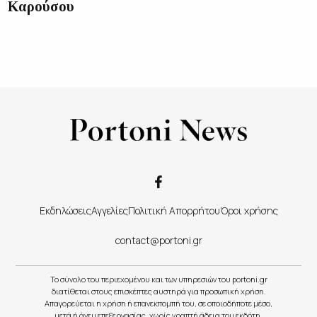
Καρούσου
Εκδηλώσεις
Αγγελίες
Πολιτική Απορρήτου
Όροι χρήσης
contact@portoni.gr
Το σύνολο του περιεχομένου και των υπηρεσιών του portoni.gr
διατίθεται στους επισκέπτες αυστηρά για προσωπική χρήση.
Απαγορεύεται η χρήση ή επανεκπομπή του, σε οποιοδήποτε μέσο,
μετά ή άνευ επεξεργασίας, χωρίς γραπτή άδεια του εκδότη.