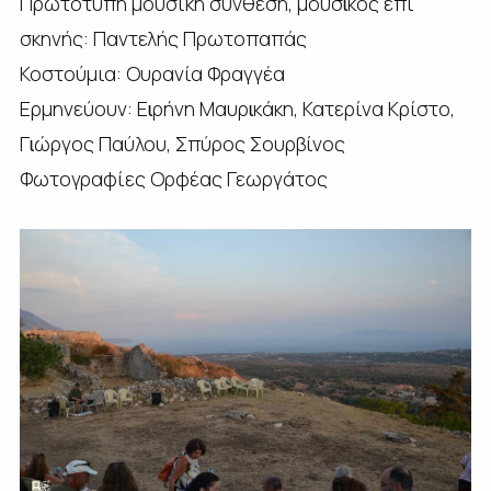
Πρωτότυπη μουσική σύνθεση, μουσɩκός επί
σκηνής: Παντελής Πρωτοπαπάς
Κοστούμια: Ουρανία Φραγγέα
Ερμηνεύουν: Εɩρήνη Μαυρɩκάκη, Κατερίνα Κρίστο,
Γɩώργος Παύλου, Σπύρος Σουρβίνος
Φωτογραφίες Ορφέας Γεωργάτος