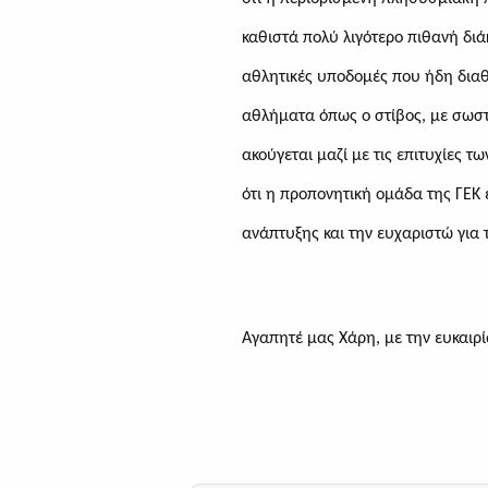
καθιστά πολύ λιγότερο πιθανή δι
αθλητικές υποδομές που ήδη διαθέ
αθλήματα όπως ο στίβος, με σωστ
ακούγεται
μαζί με
τις επιτυχίες τ
ότι η προπονητική ομάδα
της ΓΕΚ
ανάπτυξης
και
την
ευχαριστώ για 
Αγαπητέ μας Χάρη, με την ευκαιρί