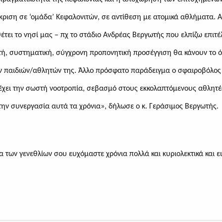
άκριση σε ‘ομάδα’ Κεφαλονιτών, σε αντίθεση με ατομικά αθλήματα
. 
τει το νησί μας – πχ το στάδιο Ανδρέας Βεργωτής που ελπίζω επιτέ
ή, συστηματική, σύγχρονη προπονητική προσέγγιση θα κάνουν το ό
ων παιδιών/αθλητών της.
Άλλο πρόσφατο παράδειγμα ο σφαιροβόλος
έχει την σωστή νοοτροπία, σεβασμό στους εκκολαπτόμενους αθλητ
την συνεργασία αυτά τα χρόνια», δήλωσε ο κ. Γεράσιμος Βεργωτής.
α των γενεθλίων σου ευχόμαστε χρόνια πολλά και κυριολεκτικά και ε