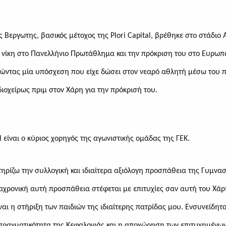
ος Βεργωτης, βασικός μέτοχος της
Plori Capital
, βρέθηκε στο στάδιο
ην νίκη στο Πανελλήνιο Πρωτάθλημα και την πρόκριση του στο Ευρωπ
ρώντας μία υπόσχεση που είχε δώσει στον νεαρό αθλητή μέσω του π
ιοχείρως πριμ στον Χάρη για την πρόκρισή του.
l
είναι ο κύριος χορηγός της αγωνιστικής ομάδας της ΓΕΚ.
ηρίζω την συλλογική και ιδιαίτερα αξιόλογη προσπάθεια της Γυμνασ
αχρονική αυτή προσπάθεια στέφεται με επιτυχίες σαν αυτή του Χάρ
ναι η στήριξη των παιδιών της ιδιαίτερης πατρίδας μου. Ενσυνείδητ
πραγματικότητα της Κεφαλονιάς και η αποχώρηση των επιτυχημένων 