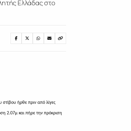
θλητής Ελλάδας στο
υ στίβου ήρθε πριν από λίγες
ση 2.07μ και πήρε την πρόκριση