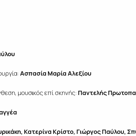
αύλου
ουργία:
Ασπασία Μαρία Αλεξίου
θεση, μουσɩκός επί σκηνής:
Παντελής Πρωτοπ
αγγέα
υρɩκάκη, Κατερίνα Κρίστο, Γɩώργος Παύλου, Σ