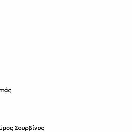
απάς
πύρος Σουρβίνος