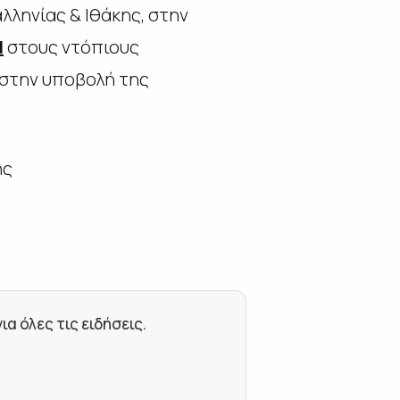
ληνίας & Ιθάκης, στην
Ν
στους ντόπιους
 στην υποβολή της
ης
 όλες τις ειδήσεις.