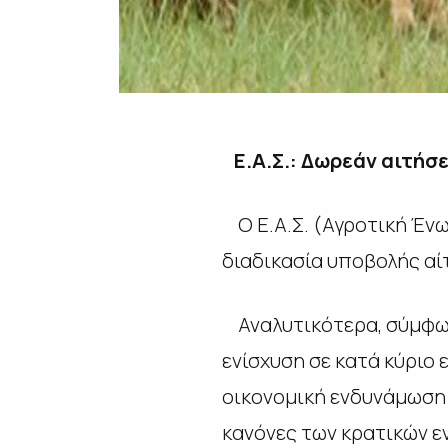
Ε.Α.Σ.: Δωρεάν αιτή
Ο Ε.Α.Σ. (Αγροτική Έν
διαδικασία υποβολής αί
Αναλυτικότερα, σύμφων
ενίσχυση
σε
κατά
κύριο
οικονομική ενδυνάμωση
κανόνες των κρατικών ε