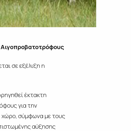
ς Αιγοπροβατοτρόφους
ται σε εξέλιξη η
ορηγηθεί έκτακτη
όφους για την
 χώρο, σύμφωνα με τους
απιστωμένης αύξησης