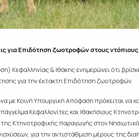
σεις για Επιδότηση ζωοτροφών στους ντόπιου
ωση) Κεφαλληνίας & Ιθάκης ενημερώνει ότι βρίσκε
τησης για την έκτακτη Επιδότηση ζωοτροφών.
α με Κοινή Υπουργική Απόφαση πρόκειται να χ
ε
π
άγγελμα
Κεφαλλονίτες και Ιθακήσιους Κτηνοτρ
 της Κτηνοτροφικής παραγωγής στον Νησιωτικό
νισχύσεων, για την αντιστάθμιση μέρους της δι