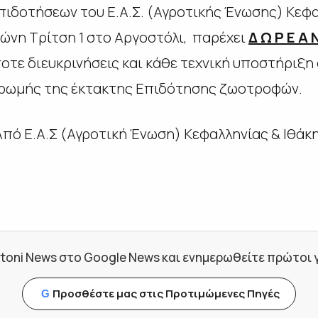
δοτήσεων του Ε.Α.Σ. (Αγροτικής Ένωσης) Κεφαλ
ώνη Τρίτση 1 στο Αργοστόλι, παρέχει
Δ Ω Ρ Ε Α 
ε διευκρινήσεις και κάθε τεχνική υποστήριξη
ηρωμής της έκτακτης Επιδότησης ζωοτροφών.
πό Ε.Α.Σ (Αγροτική Ένωση) Κεφαλληνίας & Ιθάκ
toni News στο Google News και ενημερωθείτε πρώτοι για
Προσθέστε μας στις Προτιμώμενες Πηγές
G