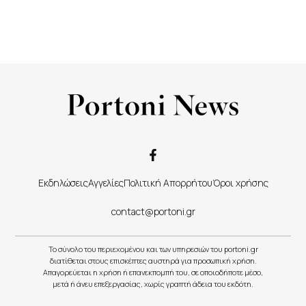
Εκδηλώσεις
Αγγελίες
Πολιτική Απορρήτου
Όροι χρήσης
contact@portoni.gr
Το σύνολο του περιεχομένου και των υπηρεσιών του portoni.gr
διατίθεται στους επισκέπτες αυστηρά για προσωπική χρήση.
Απαγορεύεται η χρήση ή επανεκπομπή του, σε οποιοδήποτε μέσο,
μετά ή άνευ επεξεργασίας, χωρίς γραπτή άδεια του εκδότη.