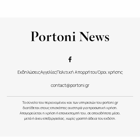
Εκδηλώσεις
Αγγελίες
Πολιτική Απορρήτου
Όροι χρήσης
contact@portoni.gr
Το σύνολο του περιεχομένου και των υπηρεσιών του portoni.gr
διατίθεται στους επισκέπτες αυστηρά για προσωπική χρήση.
Απαγορεύεται η χρήση ή επανεκπομπή του, σε οποιοδήποτε μέσο,
μετά ή άνευ επεξεργασίας, χωρίς γραπτή άδεια του εκδότη.