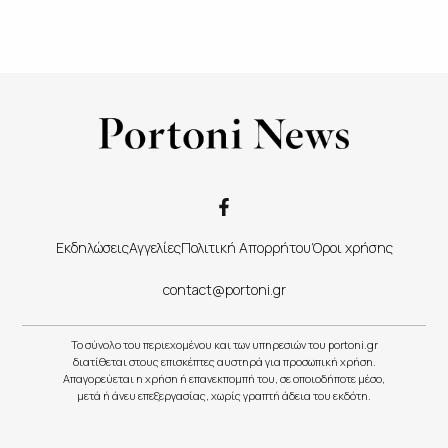
Εκδηλώσεις
Αγγελίες
Πολιτική Απορρήτου
Όροι χρήσης
contact@portoni.gr
Το σύνολο του περιεχομένου και των υπηρεσιών του portoni.gr
διατίθεται στους επισκέπτες αυστηρά για προσωπική χρήση.
Απαγορεύεται η χρήση ή επανεκπομπή του, σε οποιοδήποτε μέσο,
μετά ή άνευ επεξεργασίας, χωρίς γραπτή άδεια του εκδότη.