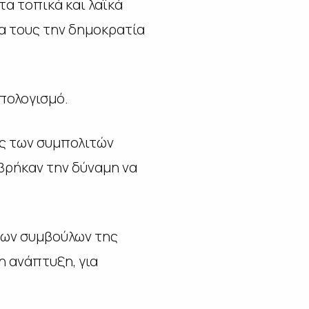
α τοπικά και λαϊκά
α τους την δημοκρατία
ϋπολογισμό.
ες των συμπολιτών
 βρήκαν την δύναμη να
νων συμβούλων της
η ανάπτυξη, για