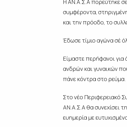
Η ΑΝ.Α.Σ.Α πορεύτηκε σ
συμφέροντα, στηριγμένη
και την πρόοδο, το συλλ
Έδωσε τίμιο αγώνα σέ όλ
Είμαστε περήφανοι για 
ανδρών και γυναικών πο
πάνε κόντρα στο ρεύμα.
Στο νέο Περιφερειακό Σ
ΑΝ.Α.Σ.Α θα συνεχίσει τ
ευημερία με ευτυχισμέ