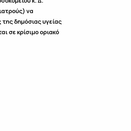
σοκομείου κ. Δ.
 ιατρούς) να
ς της δημόσιας υγείας
αι σε κρίσιμο οριακό